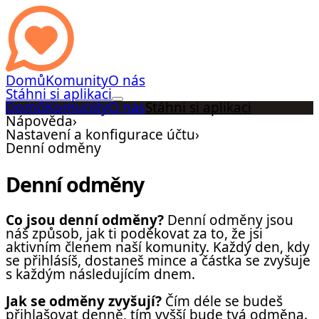
Domů
Komunity
O nás
Stáhni si aplikaci
Domů
Komunity
O nás
Stáhni si aplikaci
Nápověda
›
Nastavení a konfigurace účtu
›
Denní odměny
Denní odměny
Co jsou denní odměny?
Denní odměny jsou
náš způsob, jak ti poděkovat za to, že jsi
aktivním členem naší komunity. Každý den, kdy
se přihlásíš, dostaneš mince a částka se zvyšuje
s každým následujícím dnem.
Jak se odměny zvyšují?
Čím déle se budeš
přihlašovat denně, tím vyšší bude tvá odměna.