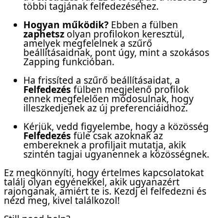
többi tagjának felfedezéséhez.
Hogyan működik?
Ebben a fülben
zaphetsz
olyan profilokon keresztül,
amelyek megfelelnek a szűrő
beállításaidnak, pont úgy, mint a szokásos
Zapping funkcióban.
Ha frissíted a szűrő beállításaidat, a
Felfedezés
fülben megjelenő profilok
ennek megfelelően módosulnak, hogy
illeszkedjenek az új preferenciáidhoz.
Kérjük, vedd figyelembe, hogy a közösség
Felfedezés
füle csak azoknak az
embereknek a profiljait mutatja, akik
szintén tagjai ugyanennek a közösségnek.
Ez megkönnyíti, hogy értelmes kapcsolatokat
találj olyan egyénekkel, akik ugyanazért
rajonganak, amiért te is. Kezdj el felfedezni és
nézd meg, kivel találkozol!