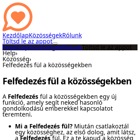
Kezdőlap
Közösségek
Rólunk
Töltsd le az appot
Kezdőlap
Közösségek
Rólunk
Töltsd le az appot
Help
›
Közösség
›
Felfedezés fül a közösségekben
Felfedezés fül a közösségekben
A
Felfedezés
fül a közösségekben egy új
funkció, amely segít neked hasonló
gondolkodású emberekkel kapcsolatot
teremteni.
Mi a Felfedezés fül?
Miután csatlakoztál
egy közösséghez, az első dolog, amit látsz,
a
Felfedezés
fül. Ez a te kapud a közösség