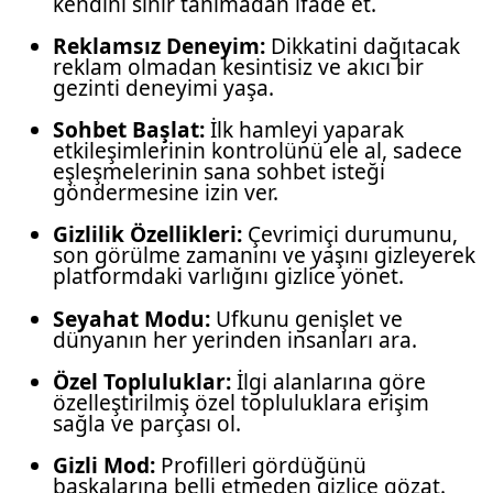
kendini sınır tanımadan ifade et.
Reklamsız Deneyim:
Dikkatini dağıtacak
reklam olmadan kesintisiz ve akıcı bir
gezinti deneyimi yaşa.
Sohbet Başlat:
İlk hamleyi yaparak
etkileşimlerinin kontrolünü ele al, sadece
eşleşmelerinin sana sohbet isteği
göndermesine izin ver.
Gizlilik Özellikleri:
Çevrimiçi durumunu,
son görülme zamanını ve yaşını gizleyerek
platformdaki varlığını gizlice yönet.
Seyahat Modu:
Ufkunu genişlet ve
dünyanın her yerinden insanları ara.
Özel Topluluklar:
İlgi alanlarına göre
özelleştirilmiş özel topluluklara erişim
sağla ve parçası ol.
Gizli Mod:
Profilleri gördüğünü
başkalarına belli etmeden gizlice gözat.