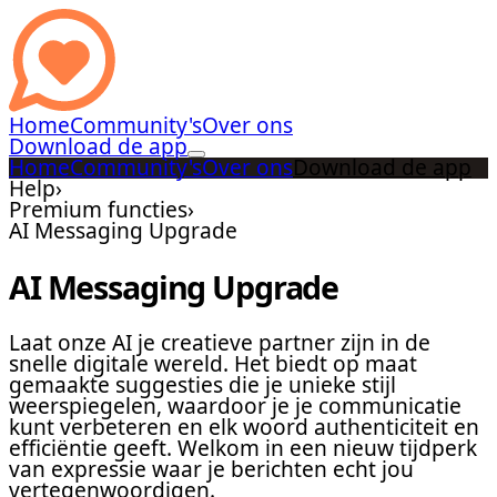
Home
Community's
Over ons
Download de app
Home
Community's
Over ons
Download de app
Help
›
Premium functies
›
AI Messaging Upgrade
AI Messaging Upgrade
Laat onze AI je creatieve partner zijn in de
snelle digitale wereld. Het biedt op maat
gemaakte suggesties die je unieke stijl
weerspiegelen, waardoor je je communicatie
kunt verbeteren en elk woord authenticiteit en
efficiëntie geeft. Welkom in een nieuw tijdperk
van expressie waar je berichten echt jou
vertegenwoordigen.