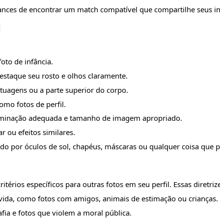
nces de encontrar um match compatível que compartilhe seus int
l
oto de infância.
staque seu rosto e olhos claramente.
atuagens ou a parte superior do corpo.
mo fotos de perfil.
 iluminação adequada e tamanho de imagem apropriado.
r ou efeitos similares.
ido por óculos de sol, chapéus, máscaras ou qualquer coisa que p
térios específicos para outras fotos em seu perfil. Essas diretriz
 vida, como fotos com amigos, animais de estimação ou crianças.
fia e fotos que violem a moral pública.