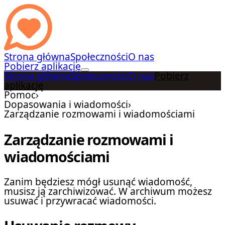
Strona główna
Społeczności
O nas
Pobierz aplikację
Strona główna
Społeczności
O nas
Pobierz
aplikację
Pomoc
›
Dopasowania i wiadomości
›
Zarządzanie rozmowami i wiadomościami
Zarządzanie rozmowami i
wiadomościami
Zanim będziesz mógł usunąć wiadomość,
musisz ją zarchiwizować. W archiwum możesz
usuwać i przywracać wiadomości.